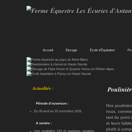
Accueil
Élevage
École d'Équitation
Pr
Actualités :
Poulinièr
Période d'ouverture :
Nos poulinièr
nous, comme t
Du 08 avril au 25 novembre 2026.
tant du point
et leurs faibl
A vendre :
plutôt à compe
Une poulinière QH et quelques poulains